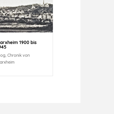
arxheim 1900 bis
945
log
,
Chronik von
arxheim