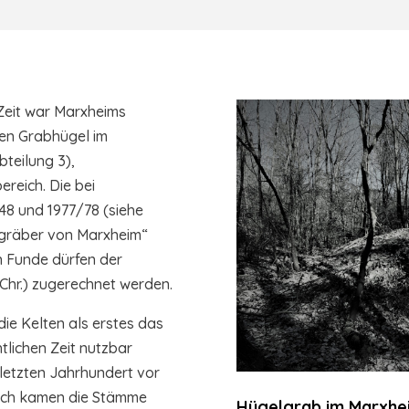
 Zeit war Marxheims
gen Grabhügel im
teilung 3),
reich. Die bei
48 und 1977/78 (siehe
lgräber von Marxheim“
 Funde dürfen der
. Chr.) zugerechnet werden.
ie Kelten als erstes das
tlichen Zeit nutzbar
 letzten Jahrhundert vor
nach kamen die Stämme
Hügelgrab im Marxhe