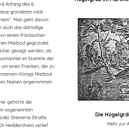
nd Anfang des 6.
iese gründeten viele
„heim“. Man geht davon
um auch das damalige
on einem fränkischen
men Marbod gegründet
sicher gesagt werden, ob
arkomannen im Stamme der
 um einen Franken, der zu
omannen-Königs Marbod
 dessen Namen angenommen
mer gehörte die
um sogenannten
Die Hügelgrä
 oder Steinerne Straße
Mehr zur 
ch Heddernheim verlief