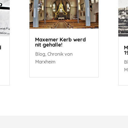
Maxemer Kerb werd
nit gehalle!
d
M
1
Blog
,
Chronik von
Marxheim
B
M