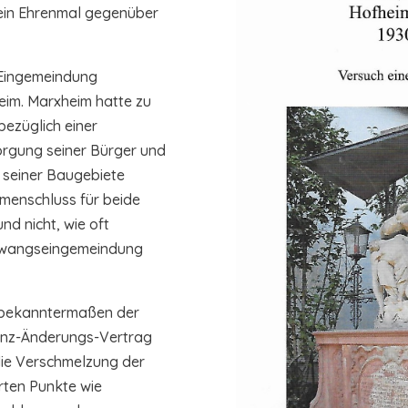
h ein Ehrenmal gegenüber
e Eingemeindung
eim. Marxheim hatte zu
bezüglich einer
rgung seiner Bürger und
 seiner Baugebiete
menschluss für beide
nd nicht, wie oft
e Zwangseingemeindung
 bekanntermaßen der
renz-Änderungs-Vertrag
die Verschmelzung der
ten Punkte wie