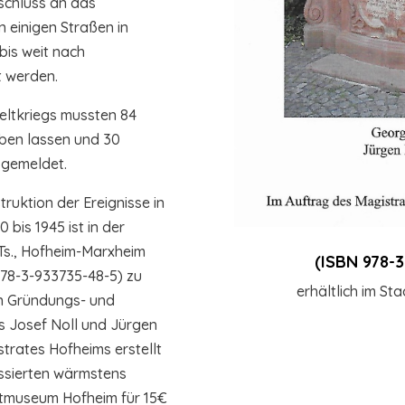
chluss an das
 einigen Straßen in
is weit nach
t werden.
Weltkriegs mussten 84
ben lassen und 30
 gemeldet.
truktion der Ereignisse in
 bis 1945 ist in der
s., Hofheim-Marxheim
(ISBN 978-
978-3-933735-48-5) zu
erhältlich im S
en Gründungs- und
s Josef Noll und Jürgen
trates Hofheims erstellt
essierten wärmstens
adtmuseum Hofheim für 15€