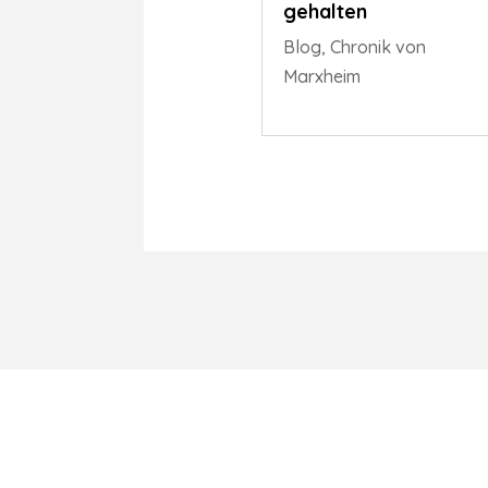
gehalten
Blog
,
Chronik von
Marxheim
©Verein für Heimatgeschichte Marxheim e.