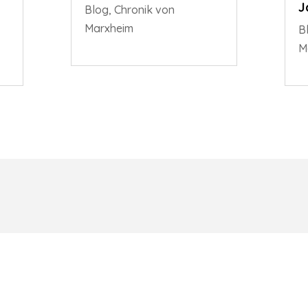
J
Blog
,
Chronik von
Marxheim
B
M
V.