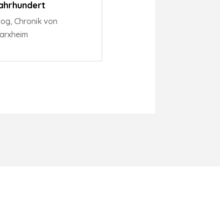
ahrhundert
log
,
Chronik von
arxheim
Impressum
Datenschutz